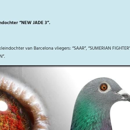
indochter “NEW JADE 3”.
kleindochter van Barcelona vliegers: “SAAR”, “SUMERIAN FIGHTE
N”.