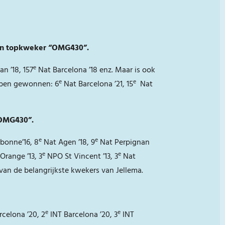
” en topkweker “OMG430”.
e
n ’18, 157
Nat Barcelona ’18 enz. Maar is ook
e
e
ebben gewonnen: 6
Nat Barcelona ’21, 15
Nat
“OMG430”.
e
e
bonne’16, 8
Nat Agen ’18, 9
Nat Perpignan
e
e
Orange ’13, 3
NPO St Vincent ’13, 3
Nat
van de belangrijkste kwekers van Jellema.
e
e
celona ’20, 2
INT Barcelona ’20, 3
INT