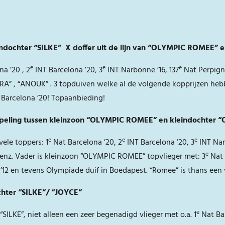
eindochter “SILKE” X doffer uit de lijn van “OLYMPIC ROMEE
e
e
e
a ’20 , 2
INT Barcelona ’20, 3
INT Narbonne ’16, 137
Nat Perpigna
ORA” , “ANOUK” . 3 topduiven welke al de volgende kopprijzen h
Barcelona ’20! Topaanbieding!
oppeling tussen kleinzoon “OLYMPIC ROMEE” en kleindochter 
e
e
e
ele toppers: 1
Nat Barcelona ’20, 2
INT Barcelona ’20, 3
INT Nar
e
 enz. Vader is kleinzoon “OLYMPIC ROMEE” topvlieger met: 3
Nat 
’12 en tevens Olympiade duif in Boedapest. “Romee” is thans een 
chter “SILKE”/ “JOYCE”
e
ILKE”, niet alleen een zeer begenadigd vlieger met o.a. 1
Nat Bar