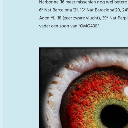
Narbonne ’16 maar misschien nog wel betere 
e
e
6
Nat Barcelona ’21, 15
Nat Barcelona’20, 24
e
Agen YL ’18 (zeer zware vlucht), 39
Nat Perpi
vader een zoon van “OMG430”.