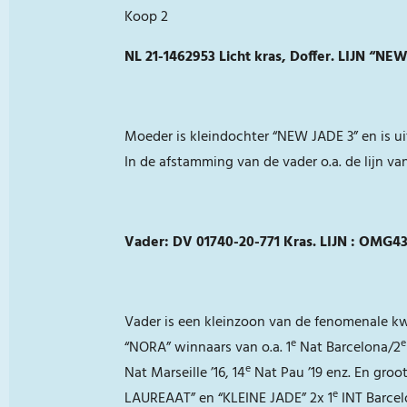
Koop 2
NL 21-1462953 Licht kras, Doffer. LIJN “
Moeder is kleindochter “NEW JADE 3” en is u
In de afstamming van de vader o.a. de lijn va
Vader:
DV 01740-20-771 Kras.
LIJN : OMG
Vader is een kleinzoon van de fenomenale kwe
e
e
“NORA” winnaars van o.a. 1
Nat Barcelona/2
e
Nat Marseille ’16, 14
Nat Pau ’19 enz. En groo
e
LAUREAAT” en “KLEINE JADE” 2x 1
INT Barcel