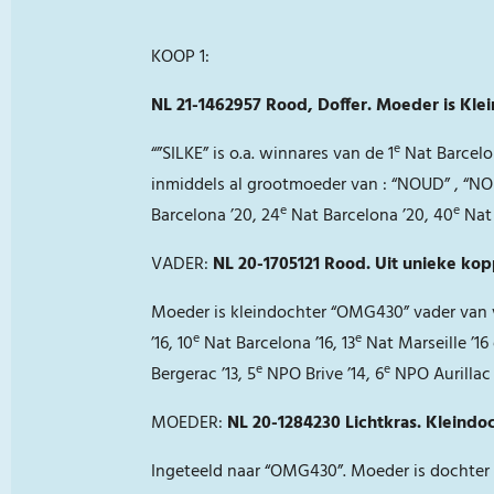
KOOP 1:
NL 21-1462957 Rood, Doffer. Moeder is Kl
e
“”SILKE” is o.a. winnares van de 1
Nat Barcelon
inmiddels al grootmoeder van : “NOUD” , “N
e
e
Barcelona ’20, 24
Nat Barcelona ’20, 40
Nat 
VADER:
NL 20-1705121 Rood. Uit unieke k
Moeder is kleindochter “OMG430” vader van v
e
e
’16, 10
Nat Barcelona ’16, 13
Nat Marseille ’16
e
e
Bergerac ’13, 5
NPO Brive ’14, 6
NPO Aurillac 
MOEDER:
NL 20-1284230 Lichtkras. Kleindo
Ingeteeld naar “OMG430”. Moeder is dochter “S