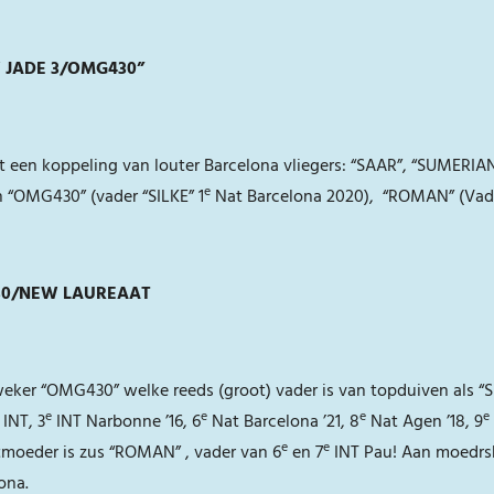
NEW JADE 3/OMG430”
it een koppeling van louter Barcelona vliegers: “SAAR”, “SUMER
e
n “OMG430” (vader “SILKE” 1
Nat Barcelona 2020), “ROMAN” (Vad
430/NEW LAUREAAT
ker “OMG430” welke reeds (groot) vader is van topduiven als “SIL
e
e
e
e
INT, 3
INT Narbonne ’16, 6
Nat Barcelona ’21, 8
Nat Agen ’18, 9
e
e
tmoeder is zus “ROMAN” , vader van 6
en 7
INT Pau! Aan moedrsk
ona.