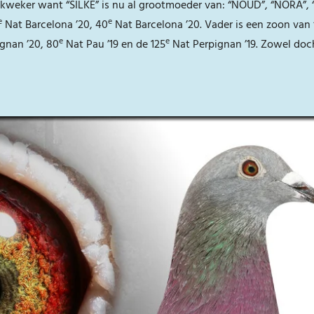
kweker want “SILKE” is nu al grootmoeder van: “NOUD”, “NORA”, 
e
e
Nat Barcelona ’20, 40
Nat Barcelona ’20. Vader is een zoon van
e
e
gnan ’20, 80
Nat Pau ’19 en de 125
Nat Perpignan ’19. Zowel doch