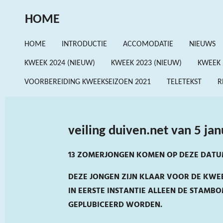
Ga
HOME
direct
naar
HOME
INTRODUCTIE
ACCOMODATIE
NIEUWS
de
KWEEK 2024 (NIEUW)
KWEEK 2023 (NIEUW)
KWEEK 
hoofdinhoud
VOORBEREIDING KWEEKSEIZOEN 2021
TELETEKST
R
veiling duiven.net van 5 ja
13 ZOMERJONGEN KOMEN OP DEZE DATUM 
DEZE JONGEN ZIJN KLAAR VOOR DE KWEE
IN EERSTE INSTANTIE ALLEEN DE STAMB
GEPLUBICEERD WORDEN.