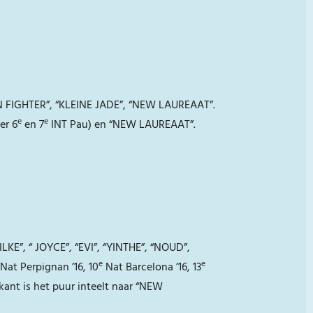
IAN FIGHTER”, “KLEINE JADE”, “NEW LAUREAAT”.
e
e
er 6
en 7
INT Pau) en “NEW LAUREAAT”.
KE”, “ JOYCE”, “EVI”, “YINTHE”, “NOUD”,
e
e
Nat Perpignan ’16, 10
Nat Barcelona ’16, 13
ant is het puur inteelt naar “NEW