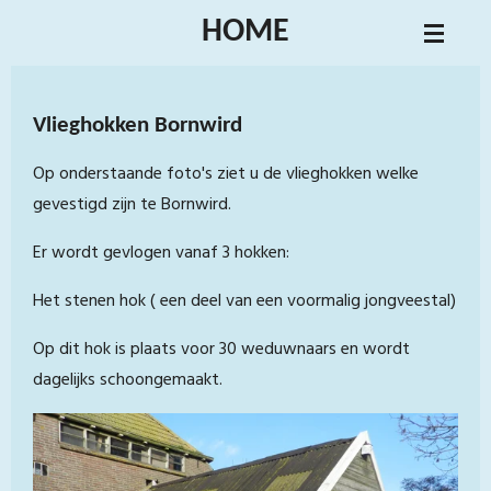
Ga
HOME
direct
naar
de
Vlieghokken Bornwird
hoofdinhoud
Op onderstaande foto's ziet u de vlieghokken welke
gevestigd zijn te Bornwird.
Er wordt gevlogen vanaf 3 hokken:
Het stenen hok ( een deel van een voormalig jongveestal)
Op dit hok is plaats voor 30 weduwnaars en wordt
dagelijks schoongemaakt.